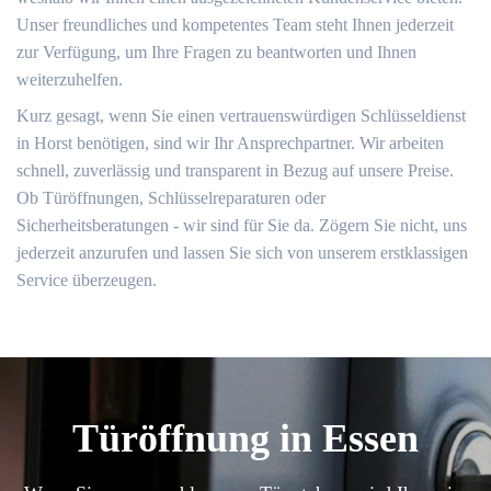
Unser freundliches und kompetentes Team steht Ihnen jederzeit
zur Verfügung, um Ihre Fragen zu beantworten und Ihnen
weiterzuhelfen.
Kurz gesagt, wenn Sie einen vertrauenswürdigen Schlüsseldienst
in Horst benötigen, sind wir Ihr Ansprechpartner. Wir arbeiten
schnell, zuverlässig und transparent in Bezug auf unsere Preise.
Ob Türöffnungen, Schlüsselreparaturen oder
Sicherheitsberatungen - wir sind für Sie da. Zögern Sie nicht, uns
jederzeit anzurufen und lassen Sie sich von unserem erstklassigen
Service überzeugen.
Türöffnung in Essen